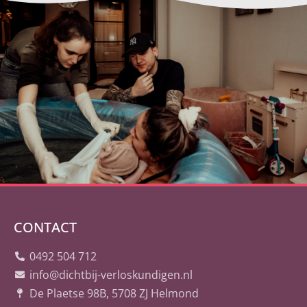
CONTACT
0492 504 712
info@dichtbij-verloskundigen.nl
De Plaetse 98B, 5708 ZJ Helmond