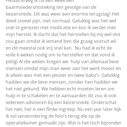
Helaas kreeg ik na een week een
baarmoederontsteking ten gevolge van de
keizersnede. Dit was weer een enorme terugslag! Het
deed zoveel pijn, niet normaal. Gelukkig was het wel
snel te genezen met medicatie en kon ik verder met
mijn herstel. Ik dacht dat het herstellen bij mij wel vlot
zou gaan omdat ik iemand ben die graag vooruit wil
en dit meestal ook vrij snel kan. Nu had ik echt de
volle 6 weken nodig om te herstellen en dat vond ik
pittig! Al die weken kregen we hulp van allemaal lieve
mensen omdat mijn man weer aan het werk moest en
ik alleen was met een peuter en twee baby’s. Gelukkig
hadden we die lieve mensen, zonder hen hadden we
het niet gekund. We hebben echt moeten leren om
hulp in te schakelen en te aanvaarden dit zou ik ook
iedereen adviseren bij een keizersnede. Onderschat
het niet, het is een flinke ingreep. Nu een jaar later kijk
ik vol verwondering de foto’s terug die op de
operatiekamer gemaakt zijn. Wat is het toch bijzonder