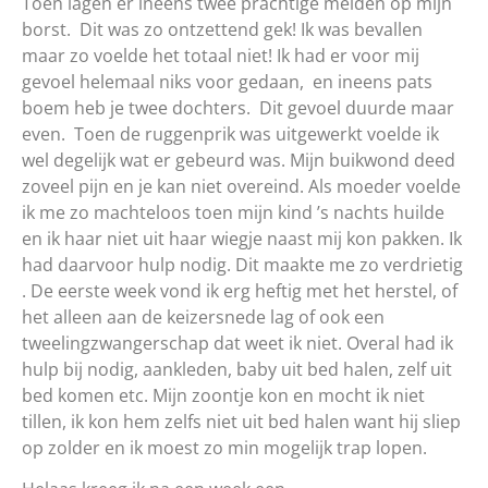
Toen lagen er ineens twee prachtige meiden op mijn
borst. Dit was zo ontzettend gek! Ik was bevallen
maar zo voelde het totaal niet! Ik had er voor mij
gevoel helemaal niks voor gedaan, en ineens pats
boem heb je twee dochters. Dit gevoel duurde maar
even. Toen de ruggenprik was uitgewerkt voelde ik
wel degelijk wat er gebeurd was. Mijn buikwond deed
zoveel pijn en je kan niet overeind. Als moeder voelde
ik me zo machteloos toen mijn kind ’s nachts huilde
en ik haar niet uit haar wiegje naast mij kon pakken. Ik
had daarvoor hulp nodig. Dit maakte me zo verdrietig
. De eerste week vond ik erg heftig met het herstel, of
het alleen aan de keizersnede lag of ook een
tweelingzwangerschap dat weet ik niet. Overal had ik
hulp bij nodig, aankleden, baby uit bed halen, zelf uit
bed komen etc. Mijn zoontje kon en mocht ik niet
tillen, ik kon hem zelfs niet uit bed halen want hij sliep
op zolder en ik moest zo min mogelijk trap lopen.