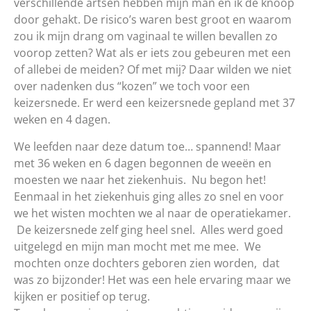
verschillende artsen hebben mijn man en ik de knoop
door gehakt. De risico’s waren best groot en waarom
zou ik mijn drang om vaginaal te willen bevallen zo
voorop zetten? Wat als er iets zou gebeuren met een
of allebei de meiden? Of met mij? Daar wilden we niet
over nadenken dus “kozen” we toch voor een
keizersnede. Er werd een keizersnede gepland met 37
weken en 4 dagen.
We leefden naar deze datum toe… spannend! Maar
met 36 weken en 6 dagen begonnen de weeën en
moesten we naar het ziekenhuis. Nu begon het!
Eenmaal in het ziekenhuis ging alles zo snel en voor
we het wisten mochten we al naar de operatiekamer.
De keizersnede zelf ging heel snel. Alles werd goed
uitgelegd en mijn man mocht met me mee. We
mochten onze dochters geboren zien worden, dat
was zo bijzonder! Het was een hele ervaring maar we
kijken er positief op terug.